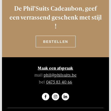
De Phil’Suits Cadeaubon, geef
een verrassend geschenk met stijl
!
BESTELLEN
Maak een afspraak
mail
phil@philsuits.be
bel
0475 83 40 66