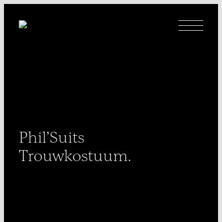
Ga
naar
inhoud
Phil’Suits
Trouwkostuum.