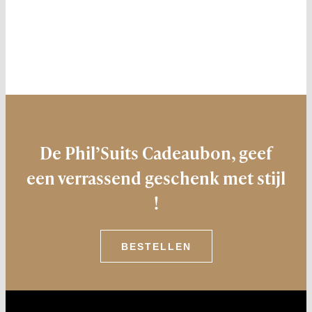
De Phil’Suits Cadeaubon, geef
een verrassend geschenk met stijl
!
BESTELLEN